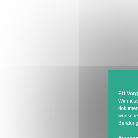
EU-Vorg
Wir müss
dokument
wünschen
Beratung
Beratun